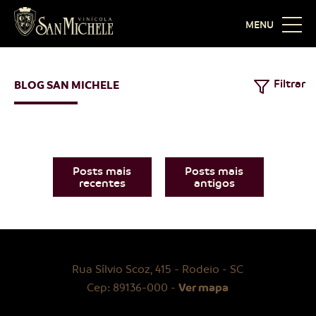
MENU
Filtrar
BLOG SAN MICHELE
Posts mais
Posts mais
recentes
antigos
Rua Sílvio Scoz, 415 - Rodeio - SC
Ver mapa
Cep: 89136-000 -